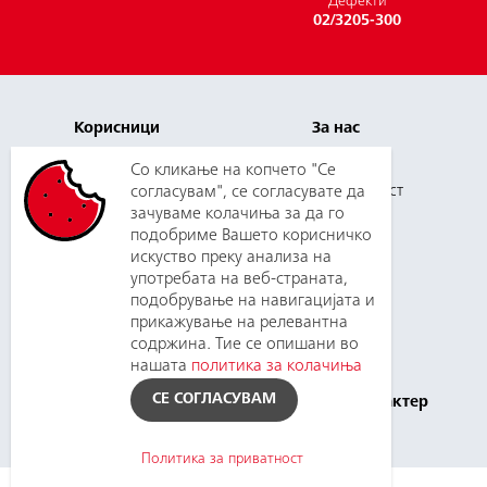
Дефекти
02/3205-300
Корисници
За нас
Плаќање и цени
Кариера
Со кликање на копчето "Се
Услуги
согласувам", се согласувате да
Одговорност
зачуваме колачиња за да го
Нов корисник
Медиуми
подобриме Вашето корисничко
Зборувај со нас
Набавки
искуство преку анализа на
употребата на веб-страната,
подобрување на навигацијата и
прикажување на релевантна
Поддршка
Планирани
содржина. Тие се опишани во
прекини
Контакт
нашата
политика за колачиња
Инфoрмации
Политика за приватност
СЕ СОГЛАСУВАМ
од јавен карактер
Политика за приватност
©
2026
, EVN Home