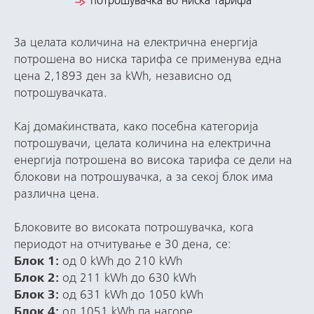
потрошувачка во ниска тарифа
За целата количина на електрична енергија
потрошена во ниска тарифа се применува една
цена 2,1893 ден за kWh, независно од
потрошувачката.
Кај домаќинствата, како посебна категорија
потрошувачи, целата количина на електрична
енергија потрошена во висока тарифа се дели на
блокови на потрошувачка, а за секој блок има
различна цена.
Блоковите во високата потрошувачка, кога
периодот на отчитување е 30 дена, се:
Блок 1:
од 0 kWh до 210 kWh
Блок 2:
oд 211 kWh до 630 kWh
Блок 3:
од 631 kWh до 1050 kWh
Блок 4:
од 1051 kWh па нагоре