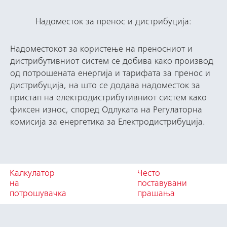
Надоместок за пренос и дистрибуција:
Надоместокот за користење на преносниот и
дистрибутивниот систем се добива како производ
од потрошената енергија и тарифата за пренос и
дистрибуција, на што се додава надоместок за
пристап на електродистрибутивниот систем како
фиксен износ, според Одлуката на Регулаторна
комисија за енергетика за Електродистрибуција.
Калкулатор
Често
на
поставувани
потрошувачка
прашања