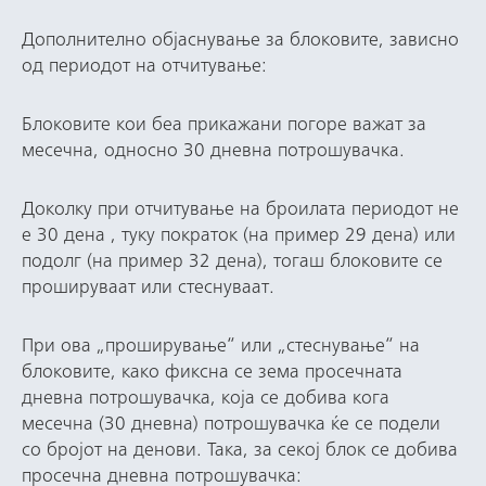
Дополнително објаснување за блоковите, зависно
од периодот на отчитување:
Блоковите кои беа прикажани погоре важат за
месечна, односно 30 дневна потрошувачка.
Доколку при отчитување на броилата периодот не
е 30 дена , туку пократок (на пример 29 дена) или
подолг (на пример 32 дена), тогаш блоковите се
прошируваат или стеснуваат.
При ова „проширување“ или „стеснување“ на
блоковите, како фиксна се зема просечната
дневна потрошувачка, која се добива кога
месечна (30 дневна) потрошувачка ќе се подели
со бројот на денови. Така, за секој блок се добива
просечна дневна потрошувачка: